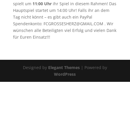
spielt um
11:00 Uhr
ihr Spiel in diesem Rahmen! Das
Hauptspiel startet um 14:00 Uhr! Falls ihr an dem
Tag nicht könnt – es gibt auch ein PayPal
Spendenkonto: FCGROSSESHERZ@GMAIL.COM . Wir
wünschen alle Beteiligten viel Erfolg und vielen Dank
für Euren Einsatz!!!
Designed by
Elegant Themes
| Powered by
WordPress