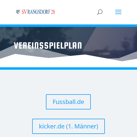
VEREINSSPIELPLAN
Fussball.de
kicker.de (1. Männer)