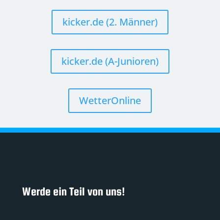
kicker.de (2. Männer)
kicker.de (A-Junioren)
WetterOnline
Werde ein Teil von uns!