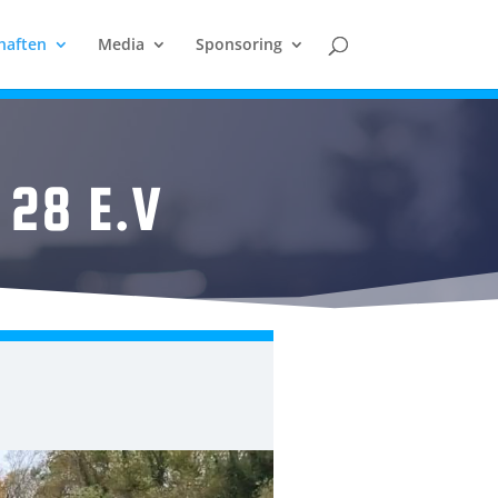
haften
Media
Sponsoring
 28 E.V