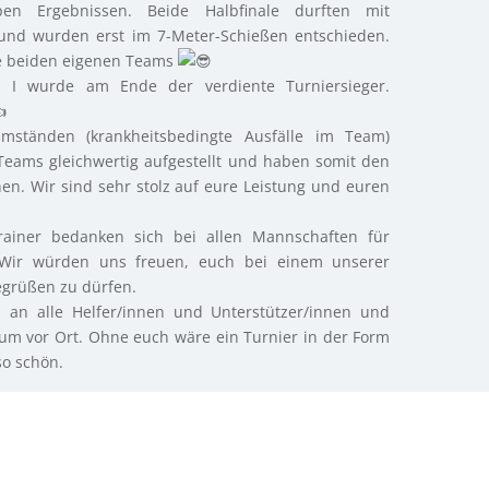
pen Ergebnissen. Beide Halbfinale durften mit
und wurden erst im 7-Meter-Schießen entschieden.
ie beiden eigenen Teams
.
I wurde am Ende der verdiente Turniersieger.
Umständen (krankheitsbedingte Ausfälle im Team)
eams gleichwertig aufgestellt und haben somit den
nen. Wir sind sehr stolz auf eure Leistung und euren
rainer bedanken sich bei allen Mannschaften für
. Wir würden uns freuen, euch bei einem unserer
egrüßen zu dürfen.
 an alle Helfer/innen und Unterstützer/innen und
ikum vor Ort. Ohne euch wäre ein Turnier in der Form
so schön.